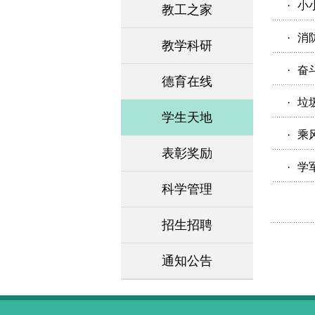
·
小
教工之家
·
消
教学科研
·
奋
德育在线
·
垃
学生天地
·
乘
表彰奖励
·
学
科学管理
招生招聘
通知公告