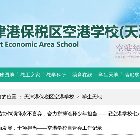
建园地
教工之家
教学科研
德育在线
学生天地
表彰奖
前的位置 ：
天津港保税区空港学校
>
学生天地
结协作演绎永不言弃，奋力拼搏诠释少年担当——记空港学校七
面发展，十项担当——空港学校自管会工作记录