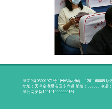
津ICP备05001971号-1网站标识码 ：12011600
地址：天津空港经济区东六道 邮编：300308 电话：84
津公网安备12019102000001号