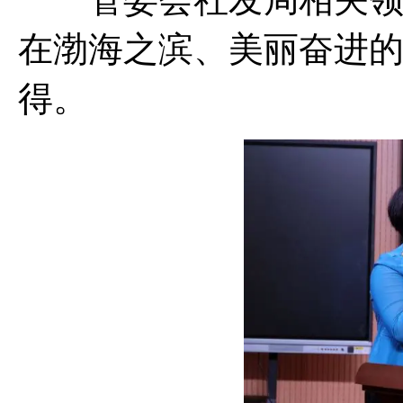
在渤海之滨、美丽奋进
得。