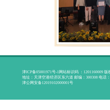
津ICP备05001971号-1网站标识码 ：12011600
地址：天津空港经济区东六道 邮编：300308 电话：84
津公网安备12019102000001号